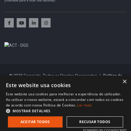
(chamada para a rede fixa nacional)
© 2025 Forsaúde. Todos os Direitos Reservados |
Política de
×
Privacidade e Proteção de Dados
|
Política de Cookies
|
Livro de
Este website usa cookies
Reclamações
Este website usa cookies para melhorar a experiência do utilizador.
Ao utilizar o nosso website, estará a concordar com todos os cookies
de acordo com nossa Política de Cookies.
Ler mais
MOSTRAR DETALHES
ACEITAR TODOS
RECUSAR TODOS
POWERED BY COOKIESCRIPT